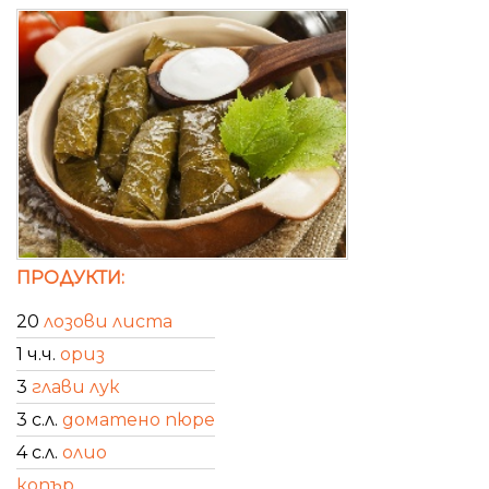
ПРОДУКТИ:
20
лозови листа
1 ч.ч.
ориз
3
глави лук
3 с.л.
доматено пюре
4 с.л.
олио
копър