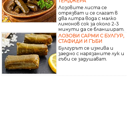
ТЕНДЖЕРА
Лозовите листа се
отрязват и се слагат в
два литра вода с малко
лимонов сок за около 2-3
минути да се бланшират.
ЛОЗОВИ САРМИ С БУЛГУР,
СТАФИДИ И ГЪБИ
Булгурът се измива и
заедно с нарязаните лук и
гъби се задушават.