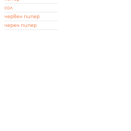
сол
червен пипер
черен пипер