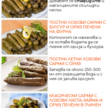
Добавят се
стафидите
и
накълцаните скилидки
чесън.
ПОСТНИ ЛОЗОВИ САРМИ С
БУЛГУР И ОРИЗ ПЕЧЕНИ
НА ФУРНА
Котлонът се намалява и
се оставя водата да се
поеме от ориза и булгура.
ПОСТНИ ЛЕТНИ ЛОЗОВИ
САРМИ С ОРИЗ
Запазва се около 250-300
мл от горещата вода и с
нея се залива оризът.
КЛАСИЧЕСКИ САРМИ С
ЛОЗОВИ ЛИСТА, КАЙМА И
ОРИЗ ПЕЧЕНИ В ГЛИНЕН