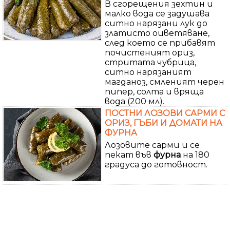
В сгорещения зехтин и
малко вода се задушава
ситно нарязани лук до
златисто оцветяване,
след което се прибавят
почистеният ориз,
стритата чубрица,
ситно нарязаният
магданоз, смленият черен
пипер, солта и вряща
вода (200 мл).
ПОСТНИ ЛОЗОВИ САРМИ С
ОРИЗ, ГЪБИ И ДОМАТИ НА
ФУРНА
Лозовите сарми и се
пекат във
фурна
на 180
градуса до готовност.