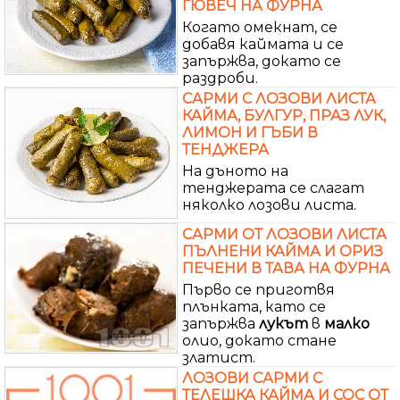
ГЮВЕЧ НА ФУРНА
Когато омекнат, се
добавя каймата и се
запържва, докато се
раздроби.
САРМИ С ЛОЗОВИ ЛИСТА
КАЙМА, БУЛГУР, ПРАЗ ЛУК,
ЛИМОН И ГЪБИ В
ТЕНДЖЕРА
На дъното на
тенджерата се слагат
няколко лозови листа.
САРМИ ОТ ЛОЗОВИ ЛИСТА
ПЪЛНЕНИ КАЙМА И ОРИЗ
ПЕЧЕНИ В ТАВА НА ФУРНА
Първо се приготвя
плънката, като се
запържва
лукът
в
малко
олио, докато стане
златист.
ЛОЗОВИ САРМИ С
ТЕЛЕШКА КАЙМА И СОС ОТ