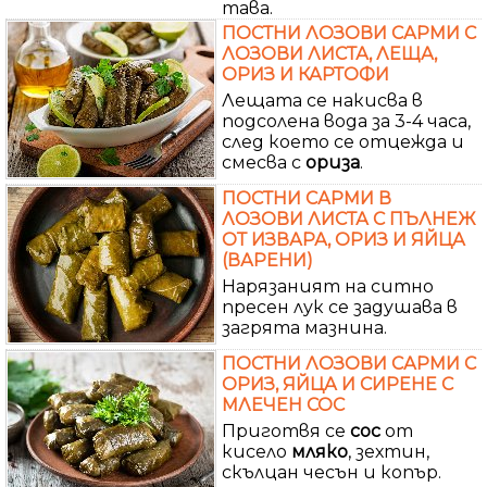
тава.
ПОСТНИ ЛОЗОВИ САРМИ С
ЛОЗОВИ ЛИСТА, ЛЕЩА,
ОРИЗ И КАРТОФИ
Лещата се накисва в
подсолена вода за 3-4 часа,
след което се отцежда и
смесва с
ориза
.
ПОСТНИ САРМИ В
ЛОЗОВИ ЛИСТА С ПЪЛНЕЖ
ОТ ИЗВАРА, ОРИЗ И ЯЙЦА
(ВАРЕНИ)
Нарязаният на ситно
пресен лук се задушава в
загрята мазнина.
ПОСТНИ ЛОЗОВИ САРМИ С
ОРИЗ, ЯЙЦА И СИРЕНЕ С
МЛЕЧЕН СОС
Приготвя се
сос
от
кисело
мляко
, зехтин,
скълцан чесън и копър.