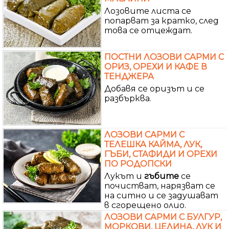
Лозовите листа се
попарват за кратко, след
това се отцеждат.
ПОСТНИ ЛОЗОВИ САРМИ С
ОРИЗ, ОРЕХИ И КАФЕ В
ТЕНДЖЕРА
Добавя се оризът и се
разбърква.
ЛОЗОВИ САРМИ С
ТЕЛЕШКА КАЙМА, ЛУК,
ГЪБИ, СТАФИДИ И ОРЕХИ
ПО РОДОПСКИ
Лукът и
гъбите
се
почистват, нарязват се
на ситно и се задушават
в сгорещено олио.
ЛОЗОВИ САРМИ С БУЛГУР,
МОРКОВИ, ЦЕЛИНА, ЛУК И