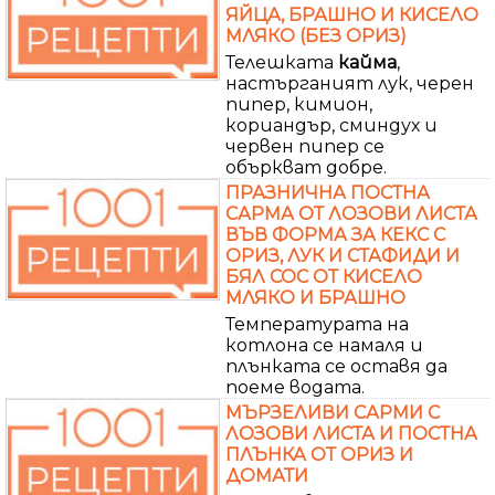
ЯЙЦА, БРАШНО И КИСЕЛО
МЛЯКО (БЕЗ ОРИЗ)
Телешката
кайма
,
настърганият лук, черен
пипер, кимион,
кориандър, сминдух и
червен пипер се
объркват добре.
ПРАЗНИЧНА ПОСТНА
САРМА ОТ ЛОЗОВИ ЛИСТА
ВЪВ ФОРМА ЗА КЕКС С
ОРИЗ, ЛУК И СТАФИДИ И
БЯЛ СОС ОТ КИСЕЛО
МЛЯКО И БРАШНО
Температурата на
котлона се намаля и
плънката се оставя да
поеме водата.
МЪРЗЕЛИВИ САРМИ С
ЛОЗОВИ ЛИСТА И ПОСТНА
ПЛЪНКА ОТ ОРИЗ И
ДОМАТИ