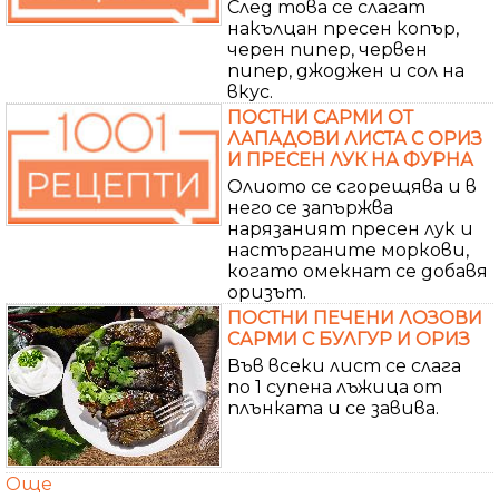
След това се слагат
накълцан пресен копър,
черен пипер, червен
пипер, джоджен и сол на
вкус.
ПОСТНИ САРМИ ОТ
ЛАПАДОВИ ЛИСТА С ОРИЗ
И ПРЕСЕН ЛУК НА ФУРНА
Олиото се сгорещява и в
него се запържва
нарязаният пресен лук и
настърганите моркови,
когато омекнат се добавя
оризът.
ПОСТНИ ПЕЧЕНИ ЛОЗОВИ
САРМИ С БУЛГУР И ОРИЗ
Във всеки лист се слага
по 1 супена лъжица от
плънката и се завива.
Още