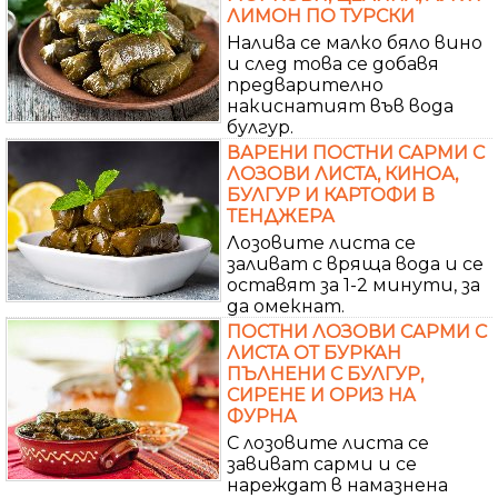
ЛИМОН ПО ТУРСКИ
Налива се малко бяло вино
и след това се добавя
предварително
накиснатият във вода
булгур.
ВАРЕНИ ПОСТНИ САРМИ С
ЛОЗОВИ ЛИСТА, КИНОА,
БУЛГУР И КАРТОФИ В
ТЕНДЖЕРА
Лозовите листа се
заливат с вряща вода и се
оставят за 1-2 минути, за
да омекнат.
ПОСТНИ ЛОЗОВИ САРМИ С
ЛИСТА ОТ БУРКАН
ПЪЛНЕНИ С БУЛГУР,
СИРЕНЕ И ОРИЗ НА
ФУРНА
С лозовите листа се
завиват сарми и се
нареждат в намазнена