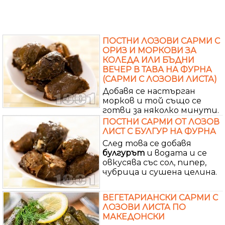
ПОСТНИ ЛОЗОВИ САРМИ С
ОРИЗ И МОРКОВИ ЗА
КОЛЕДА ИЛИ БЪДНИ
ВЕЧЕР В ТАВА НА ФУРНА
(САРМИ С ЛОЗОВИ ЛИСТА)
Добавя се настърган
морков и той също се
готви за няколко минути.
ПОСТНИ САРМИ ОТ ЛОЗОВ
ЛИСТ С БУЛГУР НА ФУРНА
След това се добавя
булгурът
и водата и се
овкусява със сол, пипер,
чубрица и сушена целина.
ВЕГЕТАРИАНСКИ САРМИ С
ЛОЗОВИ ЛИСТА ПО
МАКЕДОНСКИ