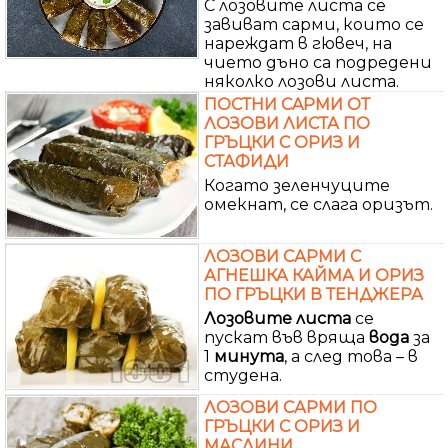
С лозовите листа се
завиват сарми, които се
нареждат в гювеч, на
чието дъно са подредени
няколко лозови листа.
ПОСТНИ СAРМИ ОТ
ЛОЗОВИ ЛИСТА ПО
ГРЪЦКИ С ОРИЗ И
СТАФИДИ
Когато зеленчуците
омекнат, се слага оризът.
ЛОЗОВИ САРМИ С
АГНЕШКА КАЙМА И ОРИЗ
ПО ГРЪЦКИ В ТЕНДЖЕРА
Лозовите
листа
се
пускат във вряща
вода
за
1
минута
, а след това – в
студена.
ЛОЗОВИ САРМИ ПО
ГРЪЦКИ С ОРИЗ И
МАСЛИНИ