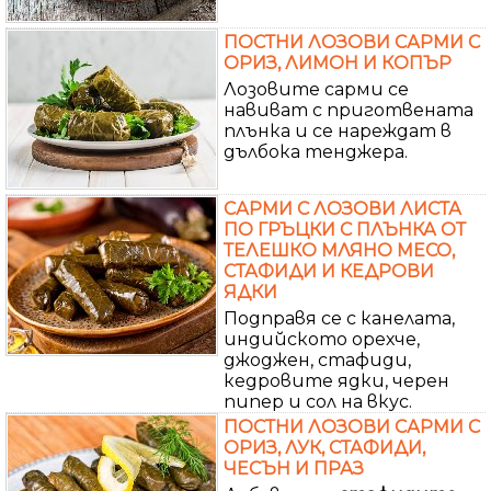
ПОСТНИ ЛОЗОВИ САРМИ С
ОРИЗ, ЛИМОН И КОПЪР
Лозовите сарми се
навиват с приготвената
плънка и се нареждат в
дълбока тенджера.
САРМИ С ЛОЗОВИ ЛИСТА
ПО ГРЪЦКИ С ПЛЪНКА ОТ
ТЕЛЕШКО МЛЯНО МЕСО,
СТАФИДИ И КЕДРОВИ
ЯДКИ
Подправя се с канелата,
индийското орехче,
джоджен, стафиди,
кедровите ядки, черен
пипер и сол на вкус.
ПОСТНИ ЛОЗОВИ САРМИ С
ОРИЗ, ЛУК, СТАФИДИ,
ЧЕСЪН И ПРАЗ