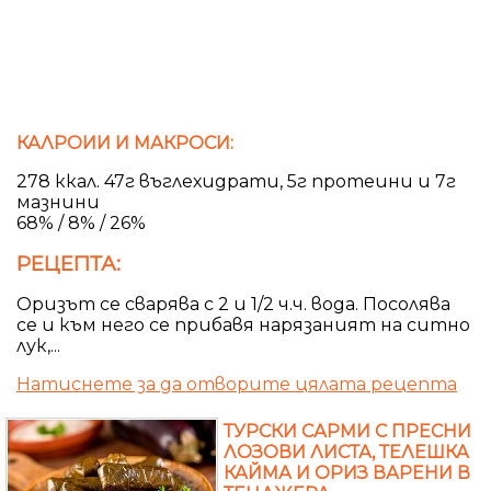
КАЛРОИИ И МАКРОСИ:
278 ккал. 47г въглехидрати, 5г протеини и 7г
мазнини
68% / 8% / 26%
РЕЦЕПТА:
Оризът се сварява с 2 и 1/2 ч.ч. вода. Посолява
се и към него се прибавя нарязаният на ситно
лук,...
Натиснете за да отворите цялата рецепта
ТУРСКИ САРМИ С ПРЕСНИ
ЛОЗОВИ ЛИСТА, ТЕЛЕШКА
КАЙМА И ОРИЗ ВАРЕНИ В