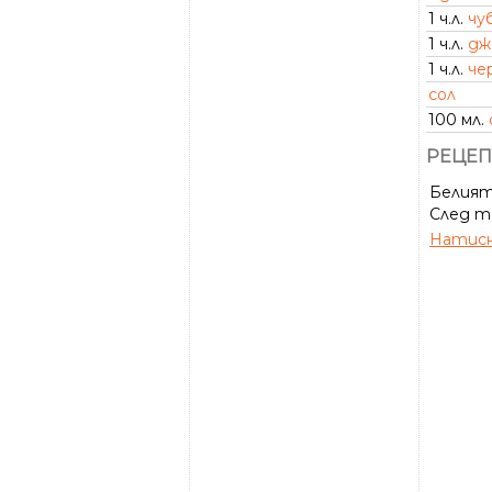
1 ч.л.
чу
1 ч.л.
дж
1 ч.л.
че
сол
100 мл.
РЕЦЕП
Белият 
След то
Натисн