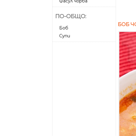
Фасул чорба
ПО-ОБЩО:
БОБ Ч
Боб
Супи