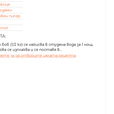
брица
оджен
рвен пипер
олио
ТА:
боб (1/2 кг) се накисва в студена вода за 1 нощ.
ва се изплаква и се поставя в...
ете за да отворите цялата рецепта