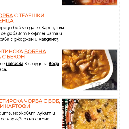
ОРБА
С ТЕЛЕШКИ
ЕНЦА
преди бобът да е сварен, към
 се добавят кюфтенцата и
усява с джоджен и
магданоз
.
НТИНСКА
БОБЕНА
А
С БЕКОН
 се
накисва
в студена
вода
аса.
СТИРСКА
ЧОРБА
С
БОБ
,
И КАРТОФИ
ите, морковът,
лукът
и
 се нарязват на ситно.