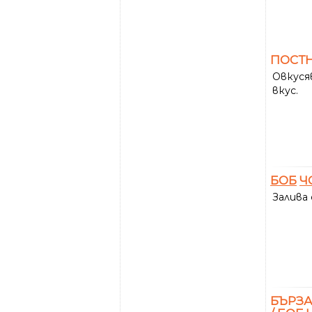
ПОСТ
Овкусяв
вкус.
БОБ
Ч
Залива 
БЪРЗА