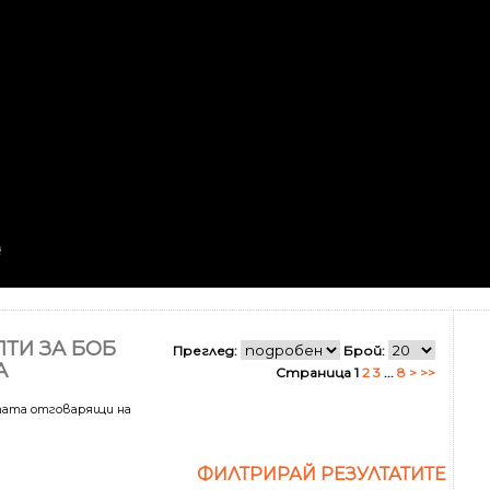
ТИ ЗА БОБ
Преглед:
Брой:
А
Страница 1
2
3
...
8
>
>>
тата отговарящи на
ФИЛТРИРАЙ РЕЗУЛТАТИТЕ