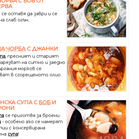
 ЧОРБА С БОБ ОТ
ЕРВА
се оставя да заври и се
на слаб огън.
НА
ЧОРБА
С ДЖАНКИ
та
, пресният и старият
нарязват на ситно и заедно
ъргания морков се
ват в сгорещеното олио.
НСКА СУПА С
БОБ
И
РОНИ
па
се приготвя за броени
и
- особено ако се намерят
тии с консервирана
ена
супа
!