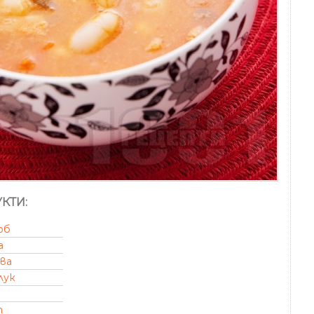
КТИ:
об
а
ва
лук
т