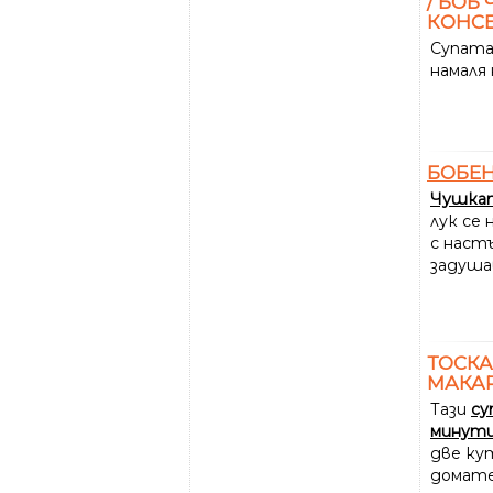
/ БОБ
КОНС
Супата 
намаля 
БОБЕ
Чушка
лук се 
с наст
задуша
ТОСКА
МАКА
Тази
су
минут
две ку
домат