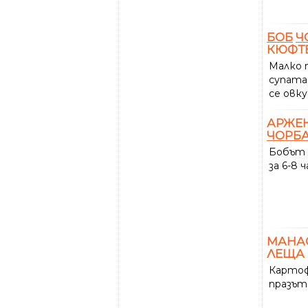
БОБ
Ч
КЮФТ
Малко 
супата
се овк
АРЖЕ
ЧОРБ
Бобът
за 6-8 ч
МАНА
ЛЕЩА 
Картоф
празът