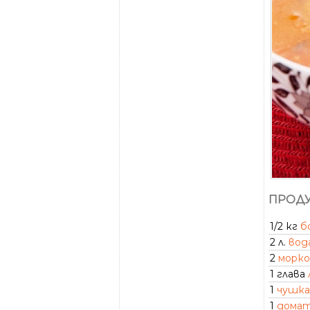
ПРОДУ
1/2 кг
б
2 л.
вод
2
морко
1 глава
1
чушка
1
дома