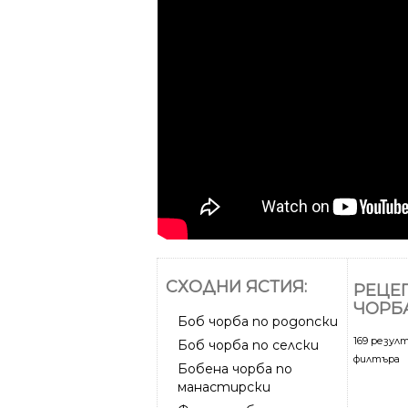
СХОДНИ ЯСТИЯ:
РЕЦЕП
ЧОРБ
Боб чорба по родопски
169 резул
Боб чорба по селски
филтъра
Бобена чорба по
манастирски