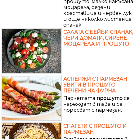
прошуто, малко накъсана
моцарела, резени
краставица и червен лук
и още няколко листенца
спанак.
САЛАТА С БЕЙБИ СПАНАК,
ЧЕРИ ДОМАТИ, СИРЕНЕ
МОЦАРЕЛА И ПРОШУТО
АСПЕРЖИ С ПАРМЕЗАН
УВИТИ В ПРОШУТО
ПЕЧЕНИ НА ФУРНА
Парчетата
прошуто
се
нареждат в тава и се
поръсват с пармезан.
СПАГЕТИ С ПРОШУТО И
ПАРМЕЗАН