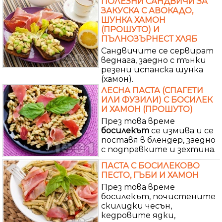
ПОЛЕЗНИ САНДВИЧИ ЗА
ЗАКУСКА С АВОКАДО,
ШУНКА ХАМОН
(ПРОШУТО) И
ПЪЛНОЗЪРНЕСТ ХЛЯБ
Сандвичите се сервират
веднага, заедно с тънки
резени испанска шунка
(хамон).
ЛЕСНА ПАСТА (СПАГЕТИ
ИЛИ ФУЗИЛИ) С БОСИЛЕК
И ХАМОН (ПРОШУТО)
През това време
босилекът
се измива и се
поставя в блендер, заедно
с подправките и зехтина.
ПАСТА С БОСИЛЕКОВО
ПЕСТО, ГЪБИ И ХАМОН
През това време
босилекът, почистените
скилидки чесън,
кедровите ядки,