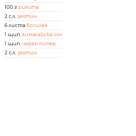
100 г
рикота
2 с.л.
зехтин
6 листа
босилек
1 щип.
хималайска сол
1 щип.
черен пипер
2 с.л.
зехтин