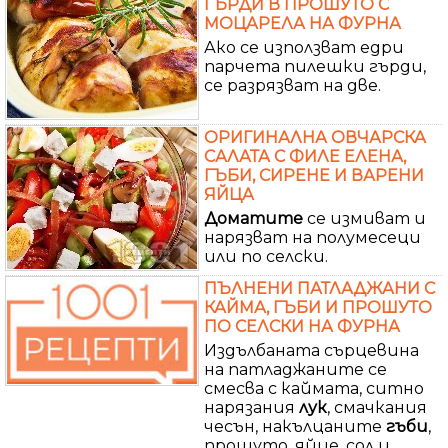
ГЪРДИ В ПРОШУТО С
МОЦАРЕЛА НА ФУРНА
Ако се използват едри
парчета пилешки гърди,
се разрязват на две.
ОРИГИНАЛНА ОВЧАРСКА
САЛАТА С ФИЛЕ ЕЛЕНА,
ГЪБИ, СИРЕНЕ И ВАРЕНИ
ЯЙЦА
Доматите
се измиват и
нарязват на полумесеци
или по селски.
ПЪЛНЕНИ ПАТЛАДЖАНИ С
КАЙМА, ГЪБИ И ПРОШУТО
ПО СЕЛСКИ НА ФУРНА
Издълбаната сърцевина
на патладжаните се
смесва с каймата, ситно
нарязания
лук
, смачкания
чесън, накълцаните
гъби
,
прошуто, яйце, сол и