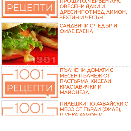
ПРОШУТО, ЧЕРВЕН ЛУК,
ОВЕСЕНИ ЯДКИ И
ДРЕСИНГ ОТ МЕД, ЛИМОН,
ЗЕХТИН И ЧЕСЪН
САНДВИЧИ С ЧЕДЪР И
ФИЛЕ ЕЛЕНА
ПЪЛНЕНИ ДОМАТИ С
МЕСЕН ПЪЛНЕЖ ОТ
ПАСТЪРМА, КИСЕЛИ
КРАСТАВИЧКИ И
МАЙОНЕЗА
ПИЛЕШКИ ПО ХАВАЙСКИ С
МЕСО ОТ ГЪРДИ (ФИЛЕ),
ШУНКА ХАМОН И
КАШКАВАЛ