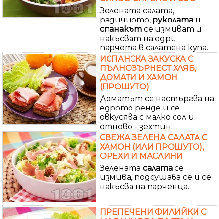
Зелената салата,
радичиото,
руколата
и
спанакът
се измиват и
накъсват на едри
парчета в салатена купа.
ИСПАНСКА ЗАКУСКА С
ПЪЛНОЗЪРНЕСТ ХЛЯБ,
ДОМАТИ И ХАМОН
(ПРОШУТО)
Доматът се настъргва на
едрото ренде и се
овкусява с малко сол и
отново - зехтин.
СВЕЖА ЗЕЛЕНА САЛАТА С
ХАМОН (ИЛИ ПРОШУТО),
ОРЕХИ И МАСЛИНИ
Зелената
салата
се
измива, подсушава се и се
накъсва на парченца.
ПРЕПЕЧЕНИ ФИЛИЙКИ С