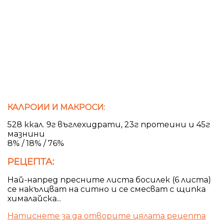
КАЛРОИИ И МАКРОСИ:
528 ккал. 9г въглехидрати, 23г протеини и 45г
мазнини
8% / 18% / 76%
РЕЦЕПТА:
Най-напред пресните листа босилек (6 листа)
се накълцват на ситно и се смесват с щипка
хималайска...
Натиснете за да отворите цялата рецепта