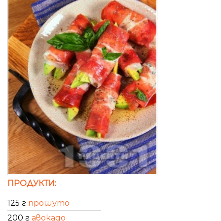
ПРОДУКТИ:
125 г
прошуто
200 г
авокадо