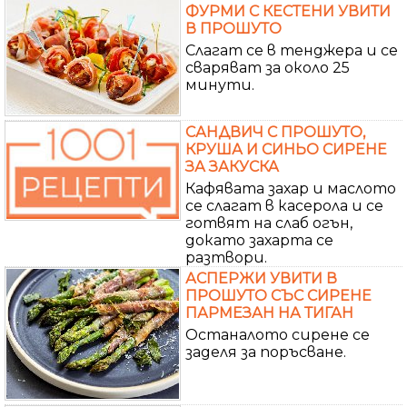
ФУРМИ С КЕСТЕНИ УВИТИ
В ПРОШУТО
Слагат се в тенджера и се
сваряват за около 25
минути.
САНДВИЧ С ПРОШУТО,
КРУША И СИНЬО СИРЕНЕ
ЗА ЗАКУСКА
Кафявата захар и маслото
се слагат в касерола и се
готвят на слаб огън,
докато захарта се
разтвори.
АСПЕРЖИ УВИТИ В
ПРОШУТО СЪС СИРЕНЕ
ПАРМЕЗАН НА ТИГАН
Останалото сирене се
заделя за поръсване.