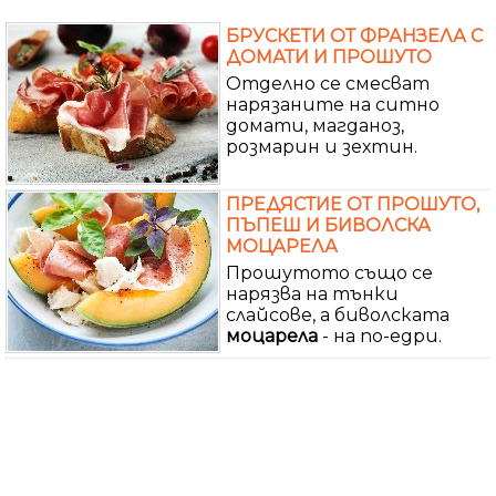
БРУСКЕТИ ОТ ФРАНЗЕЛА С
ДОМАТИ И ПРОШУТО
Отделно се смесват
нарязаните на ситно
домати, магданоз,
розмарин и зехтин.
ПРЕДЯСТИЕ ОТ ПРОШУТО,
ПЪПЕШ И БИВОЛСКА
МОЦАРЕЛА
Прошутото също се
нарязва на тънки
слайсове, а биволската
моцарела
- на по-едри.