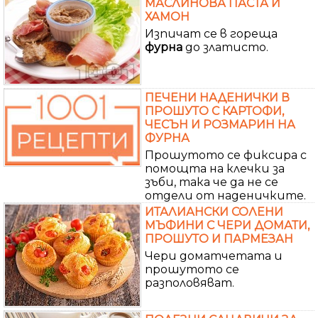
МАСЛИНОВА ПАСТА И
ХАМОН
Изпичат се в гореща
фурна
до златисто.
ПЕЧЕНИ НАДЕНИЧКИ В
ПРОШУТО С КАРТОФИ,
ЧЕСЪН И РОЗМАРИН НА
ФУРНА
Прошутото се фиксира с
помощта на клечки за
зъби, така че да не се
отдели от наденичките.
ИТАЛИАНСКИ СОЛЕНИ
МЪФИНИ С ЧЕРИ ДОМАТИ,
ПРОШУТО И ПАРМЕЗАН
Чери доматчетата и
прошутото се
разполовяват.