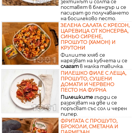
зехтинът и солта се
поставят в блендър и се
пасират до получаването
на босилеково песто.
ЗЕЛЕНА САЛАТА С КРЕСОН,
ЦАРЕВИЦА ОТ КОНСЕРВА,
СИНЬО СИРЕНЕ,
ПРОШУТО (ХАМОН) И
КРУТОНИ
Филиите хляб се
нарязват на кубчета и се
слагат
в малка тавичка.
ПИЛЕШКО ФИЛЕ С ЛЕЩА,
ПРОШУТО, СУШЕНИ
ДОМАТИ И ЧЕРВЕНО
ПЕСТО НА ФУРНА
Пилешките
гърди се
разрязват на две и се
поръсват със сол и черен
пипер.
ФРИТАТА С ПРОШУТО,
БРОКОЛИ, СМЕТАНА И
ПАРМЕЗАН