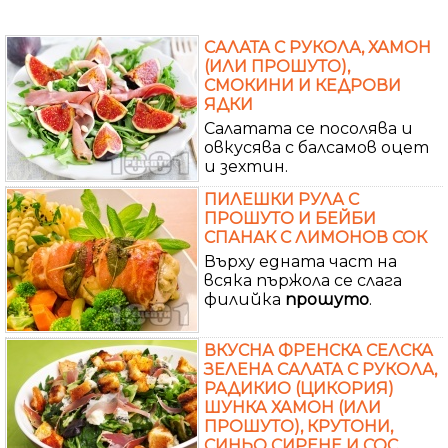
САЛАТА С РУКОЛА, ХАМОН
(ИЛИ ПРОШУТО),
СМОКИНИ И КЕДРОВИ
ЯДКИ
Салатата се посолява и
овкусява с балсамов оцет
и зехтин.
ПИЛЕШКИ РУЛА С
ПРОШУТО И БЕЙБИ
СПАНАК С ЛИМОНОВ СОК
Върху едната част на
всяка пържола се слага
филийка
прошуто
.
ВКУСНА ФРЕНСКА СЕЛСКА
ЗЕЛЕНА САЛАТА С РУКОЛА,
РАДИКИО (ЦИКОРИЯ)
ШУНКА ХАМОН (ИЛИ
ПРОШУТО), КРУТОНИ,
СИНЬО СИРЕНЕ И СОС