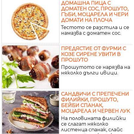
ДОМАШНА ПИЦА С
ДОМАТЕН СОС, ПРОШУТО,
ГЪБИ, МОЦАРЕЛА И ЧЕРИ
ДОМАТИ НА ПЛОЧА
Тестото се разстила и се
намазва с доматен сос.
ПРЕДЯСТИЕ ОТ ФУРМИ С
КОЗЕ СИРЕНЕ УВИТИ В
ПРОШУТО
Прошутото се нарязва на
няколко дълги ивици.
САНДВИЧИ С ПРЕПЕЧЕНИ
ФИЛИЙКИ, ПРОШУТО,
БЕЙБИ СПАНАК,
МОЦАРЕЛА И ЧЕРВЕН ЛУК
На половината филийки
се слагат няколко
листенца спанак, слайс