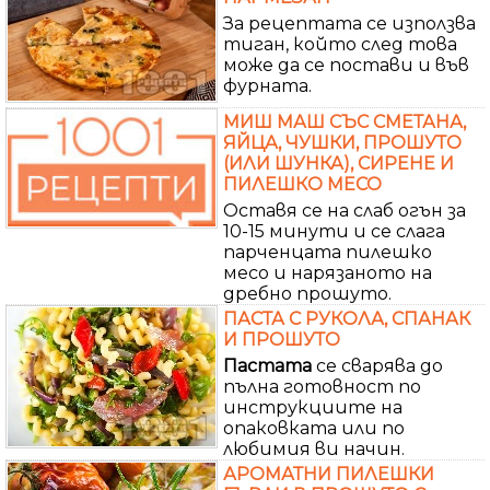
За рецептата се използва
тиган, който след това
може да се постави и във
фурната.
МИШ МАШ СЪС СМЕТАНА,
ЯЙЦА, ЧУШКИ, ПРОШУТО
(ИЛИ ШУНКА), СИРЕНЕ И
ПИЛЕШКО МЕСО
Оставя се на слаб огън за
10-15 минути и се слага
парченцата пилешко
месо и нарязаното на
дребно прошуто.
ПАСТА С РУКОЛА, СПАНАК
И ПРОШУТО
Пастата
се сварява до
пълна готовност по
инструкциите на
опаковката или по
любимия ви начин.
АРОМАТНИ ПИЛЕШКИ