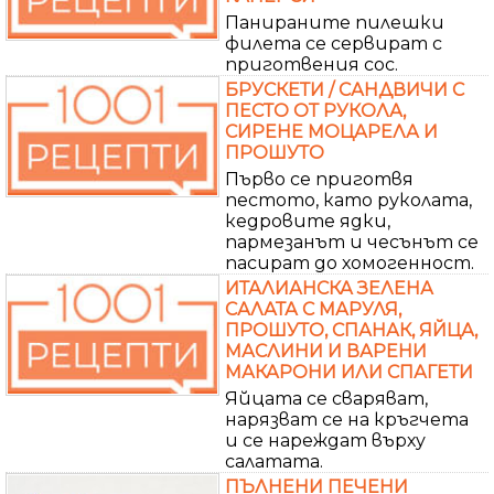
Панираните пилешки
филета се сервират с
приготвения сос.
БРУСКЕТИ / САНДВИЧИ С
ПЕСТО ОТ РУКОЛА,
СИРЕНЕ МОЦАРЕЛА И
ПРОШУТО
Първо се приготвя
пестото, като руколата,
кедровите ядки,
пармезанът и чесънът се
пасират до хомогенност.
ИТАЛИАНСКА ЗЕЛЕНА
САЛАТА С МАРУЛЯ,
ПРОШУТО, СПАНАК, ЯЙЦА,
МАСЛИНИ И ВАРЕНИ
МАКАРОНИ ИЛИ СПАГЕТИ
Яйцата се сваряват,
нарязват се на кръгчета
и се нареждат върху
салатата.
ПЪЛНЕНИ ПЕЧЕНИ