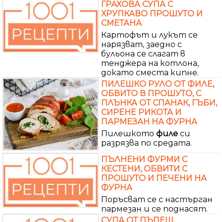
ГРАХОВА СУПА С
ХРУПКАВО ПРОШУТО И
СМЕТАНА
Картофът и лукът се
нарязват, заедно с
бульона се слагат в
тенджера на котлона,
докато сместа кипне.
ПИЛЕШКО РУЛО ОТ ФИЛЕ,
ОБВИТО В ПРОШУТО, С
ПЛЪНКА ОТ СПАНАК, ГЪБИ,
СИРЕНЕ РИКОТА И
ПАРМЕЗАН НА ФУРНА
Пилешкото
филе
си
разрязва по средата.
ПЪЛНЕНИ ФУРМИ С
КЕСТЕНИ, ОБВИТИ С
ПРОШУТО И ПЕЧЕНИ НА
ФУРНА
Поръсват се с настърган
пармезан и се поднасят.
СУПА ОТ ПЪПЕШ,