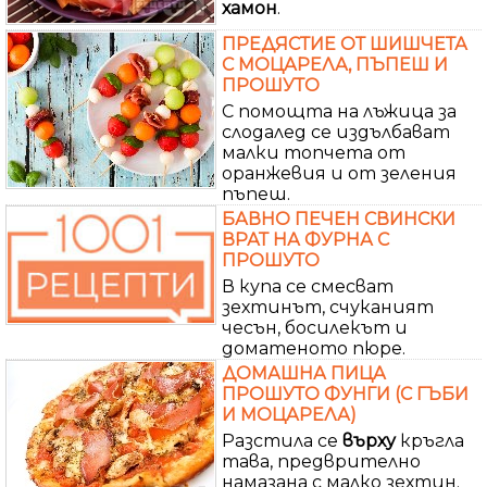
хамон
.
ПРЕДЯСТИЕ ОТ ШИШЧЕТА
С МОЦАРЕЛА, ПЪПЕШ И
ПРОШУТО
С помощта на лъжица за
слодалед се издълбават
малки топчета от
оранжевия и от зеления
пъпеш.
БАВНО ПЕЧЕН СВИНСКИ
ВРАТ НА ФУРНА С
ПРОШУТО
В купа се смесват
зехтинът, счуканият
чесън, босилекът и
доматеното пюре.
ДОМАШНА ПИЦА
ПРОШУТО ФУНГИ (С ГЪБИ
И МОЦАРЕЛА)
Разстила се
върху
кръгла
тава, предврително
намазана с малко зехтин.