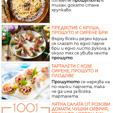
Гответе
прошутото
в
тиган, докато стане
хрупкаво.
ПРЕДЯСТИЕ С КРУША,
ПРОШУТО И СИРЕНЕ БРИ
Върху всеки резен круша
се слагат по едно парче
бри и едно листо рукола, а
около тях се увива лента
прошуто
.
ТАРТАЛЕТИ С КОЗЕ
СИРЕНЕ, ПРОШУТО И
ПЛОДОВЕ
Прошутото
се нарязва на
по-малки парчета, така
че да има за всяка
тарталета.
ЛЯТНА САЛАТА ОТ РОЗОВИ
ДОМАТИ, ЧУШКИ СИВРИЯ,