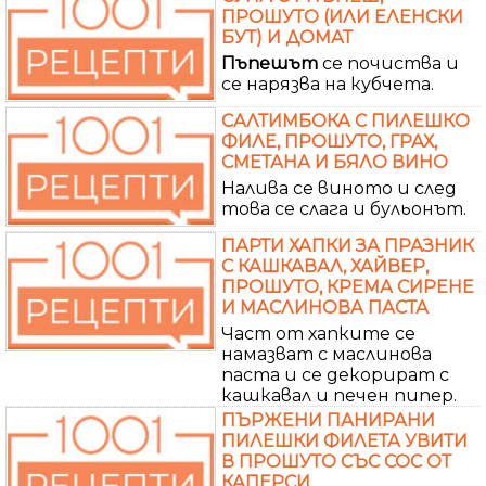
ПРОШУТО (ИЛИ ЕЛЕНСКИ
БУТ) И ДОМАТ
Пъпешът
се почиства и
се нарязва на кубчета.
САЛТИМБОКА С ПИЛЕШКО
ФИЛЕ, ПРОШУТО, ГРАХ,
СМЕТАНА И БЯЛО ВИНО
Налива се виното и след
това се слага и бульонът.
ПАРТИ ХАПКИ ЗА ПРАЗНИК
С КАШКАВАЛ, ХАЙВЕР,
ПРОШУТО, КРЕМА СИРЕНЕ
И МАСЛИНОВА ПАСТА
Част от хапките се
намазват с маслинова
паста и се декорират с
кашкавал и печен пипер.
ПЪРЖЕНИ ПАНИРАНИ
ПИЛЕШКИ ФИЛЕТА УВИТИ
В ПРОШУТО СЪС СОС ОТ
КАПЕРСИ