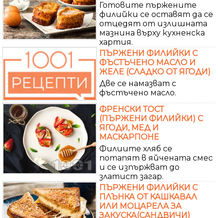
Готовите пържените
филийки се оставят да се
отцедят от излишната
мазнина върху кухненска
хартия.
ПЪРЖЕНИ ФИЛИЙКИ С
ФЪСТЪЧЕНО МАСЛО И
ЖЕЛЕ (СЛАДКО ОТ ЯГОДИ)
Две се намазват с
фъстъчено масло.
ФРЕНСКИ ТОСТ
(ПЪРЖЕНИ ФИЛИЙКИ) С
ЯГОДИ, МЕД И
МАСКАРПОНЕ
Филиите хляб се
потапят в яйчената смес
и се изпържват до
златист загар.
ПЪРЖЕНИ ФИЛИЙКИ С
ПЛЪНКА ОТ КАШКАВАЛ
ИЛИ МОЦАРЕЛА ЗА
ЗАКУСКА(САНДВИЧИ)