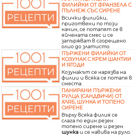
ФИЛИЙКИ ОТ ФРАНЗЕЛА С
ПЪЛНЕЖ СЪС СИРЕНЕ
Всички филийки,
приготвени по този
начин, се потапят се в
яйчената смес и се
запържват в сгорещено
олио до златисто.
ПЪРЖЕНИ ФИЛИЙКИ ОТ
КОЗУНАК С КРЕМ ШАНТИИ
И ЯГОДИ
Козунакът се нарязва на
филии и всяка се потапя в
сместа.
ПАНИРАНИ ПЪРЖЕНИ
РУЛЦА (САНДВИЧИ) ОТ
ХЛЯБ, ШУНКА И ТОПЕНО
СИРЕНЕ
Върху всяка филия се
слага по един резен
топено сирене и резен
шунка
и се навива на руло.