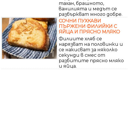
тахан, брашното,
ванилията и медът се
разбъркват много добре.
СОЧНИ ПУХКАВИ
ПЪРЖЕНИ ФИЛИЙКИ С
ЯЙЦА И ПРЯСНО МЛЯКО
Филиите хляб се
нарязват на половинки и
се накисват за няколко
секунди в смес от
разбитите прясно мляко
и яйца.