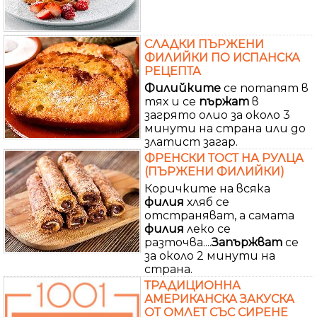
СЛАДКИ ПЪРЖЕНИ
ФИЛИЙКИ ПО ИСПАНСКА
РЕЦЕПТА
Филийките
се потапят в
тях и се
пържат
в
загрято олио за около 3
минути на страна или до
златист загар.
ФРЕНСКИ ТОСТ НА РУЛЦА
(ПЪРЖЕНИ ФИЛИЙКИ)
Коричките на всяка
филия
хляб се
отстраняват, а самата
филия
леко се
разточва....
Запържват
се
за около 2 минути на
страна.
ТРАДИЦИОННА
АМЕРИКАНСКА ЗАКУСКА
ОТ ОМЛЕТ СЪС СИРЕНЕ