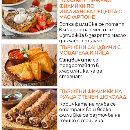
ПУХКАВИ ПЪРЖЕНИ
ФИЛИЙКИ ПО
ИТАЛИАНСКА РЕЦЕПТА С
МАСКАРПОНЕ
Всяка филийка се потапя
в яйчената смес и се
изпържва в загрято масло
да златист загар.
ПЪРЖЕНИ САНДВИЧИ С
МОЦАРЕЛА И ЯЙЦА
Сандвичите
се
предоставят в
хладилника, за да
стегнат.
ПЪРЖЕНИ ФИЛИЙКИ НА
РУЛЦА С ТЕЧЕН ШОКОЛАД
Коричката на хляба се
отстранява и всяка
филийка се разточва на
тънко с точилка.