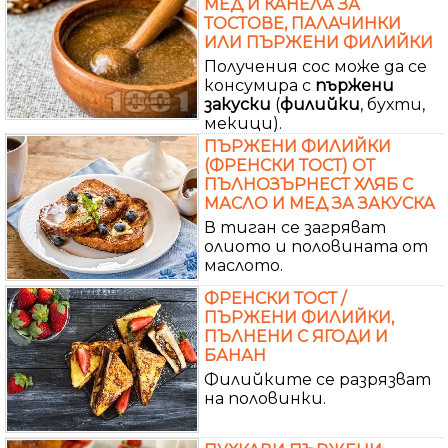
МЕД И КАНЕЛА ЗА
ТОСТОВЕ, ПАЛАЧИНКИ
ИЛИ ПЪРЖЕНИ ФИЛИЙКИ
Получения сос може да се
консумира с
пържени
закуски
(
филийки
, бухти,
мекици).
ПЪРЖЕНИ ФИЛИЙКИ
(ФРЕНСКИ ТОСТ) ОТ
ПЪЛНОЗЪРНЕСТ ХЛЯБ С
МАСЛО И МЕД ЗА ЗАКУСКА
В тиган се загряват
олиото и половината от
маслото.
ФРЕНСКИ ТОСТ /
ПЪРЖЕНИ ФИЛИЙКИ,
ПЪЛНЕНИ С ЯГОДИ И
БАНАН
Филийките се разрязват
на половинки.