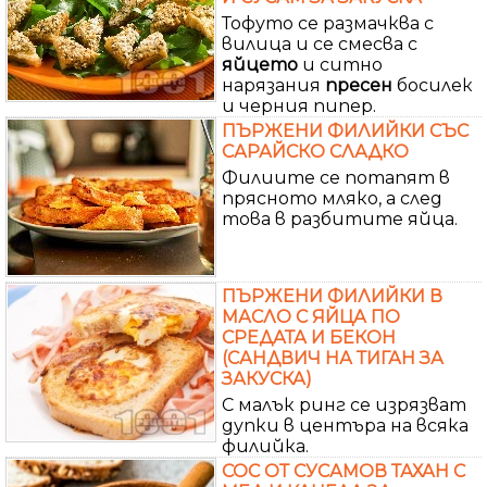
Тофуто се размачква с
вилица и се смесва с
яйцето
и ситно
нарязания
пресен
босилек
и черния пипер.
ПЪРЖЕНИ ФИЛИЙКИ СЪС
САРАЙСКО СЛАДКО
Филиите се потапят в
прясното мляко, а след
това в разбитите яйца.
ПЪРЖЕНИ ФИЛИЙКИ В
МАСЛО С ЯЙЦА ПО
СРЕДАТА И БЕКОН
(САНДВИЧ НА ТИГАН ЗА
ЗАКУСКА)
С малък ринг се изрязват
дупки в центъра на всяка
филийка.
СОС ОТ СУСАМОВ ТАХАН С