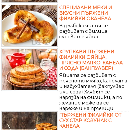
СПЕЦИАЛНИ МЕКИ И
ВКУСНИ ПЪРЖЕНИ
ФИЛИЙКИ С КАНЕЛА
В дълбока чиния се
разбиват с вилица
суровите яйца.
ХРУПКАВИ ПЪРЖЕНИ
ФИЛИЙКИ С ЯЙЦА,
ПРЯСНО МЛЯКО, КАНЕЛА
И СОДА (БАКПУЛВЕР)
Яйцата се разбиват с
прясното мляко, канелата
и набухвателя (бакпулвер
или сода) Хлябът се
нарязва на филиики, а по
желание може да се
нареже и на пръчици.
ПЪРЖЕНИ ФИЛИЙКИ ОТ
СУХ СТАР КОЗУНАК С
КАНЕЛА