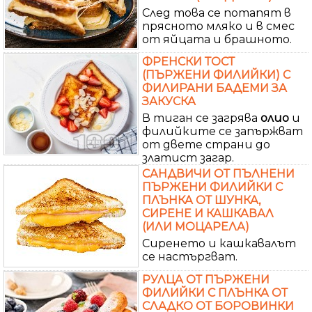
След това се потапят в
прясното мляко и в смес
от яйцата и брашното.
ФРЕНСКИ ТОСТ
(ПЪРЖЕНИ ФИЛИЙКИ) С
ФИЛИРАНИ БАДЕМИ ЗА
ЗАКУСКА
В тиган се загрява
олио
и
филийките се запържват
от двете страни до
златист загар.
САНДВИЧИ ОТ ПЪЛНЕНИ
ПЪРЖЕНИ ФИЛИЙКИ С
ПЛЪНКА ОТ ШУНКА,
СИРЕНЕ И КАШКАВАЛ
(ИЛИ МОЦАРЕЛА)
Сиренето и кашкавалът
се настъргват.
РУЛЦА ОТ ПЪРЖЕНИ
ФИЛИЙКИ С ПЛЪНКА ОТ
СЛАДКО ОТ БОРОВИНКИ