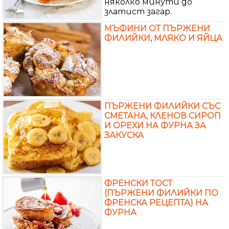
няколко минути до
златист загар.
МЪФИНИ ОТ ПЪРЖЕНИ
ФИЛИЙКИ, МЛЯКО И ЯЙЦА
ПЪРЖЕНИ ФИЛИЙКИ СЪС
СМЕТАНА, КЛЕНОВ СИРОП
И ОРЕХИ НА ФУРНА ЗА
ЗАКУСКА
ФРЕНСКИ ТОСТ
(ПЪРЖЕНИ ФИЛИЙКИ ПО
ФРЕНСКА РЕЦЕПТА) НА
ФУРНА