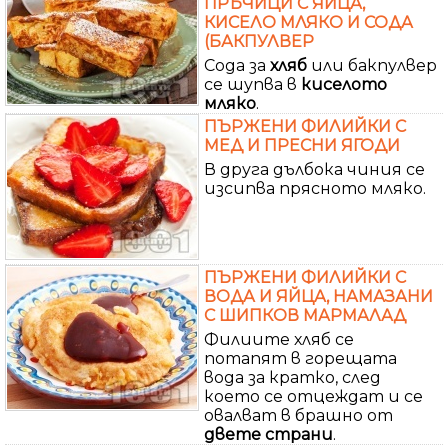
ПРЪЧИЦИ С ЯЙЦА,
КИСЕЛО МЛЯКО И СОДА
(БАКПУЛВЕР
Сода за
хляб
или бакпулвер
се шупва в
киселото
мляко
.
ПЪРЖЕНИ ФИЛИЙКИ С
МЕД И ПРЕСНИ ЯГОДИ
В друга дълбока чиния се
изсипва прясното мляко.
ПЪРЖЕНИ ФИЛИЙКИ С
ВОДА И ЯЙЦА, НАМАЗАНИ
С ШИПКОВ МАРМАЛАД
Филиите хляб се
потапят в горещата
вода за кратко, след
което се отцеждат и се
овалват в брашно от
двете
страни
.