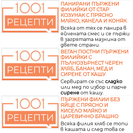
ПАНИРАНИ ПЪРЖЕНИ
ФИЛИЙКИ ОТ СТАР
КОЗУНАК С ПРЯСНО
МЛЯКО, КАНЕЛА И КОНЯК
Всяка от тях се панира в
яйчената смес и се пържи
в загрятата мазнина от
двете страни.
ВЕГАН ПОСТНИ ПЪРЖЕНИ
ФИЛИЙКИ С
ПЪЛНОЗЪРНЕСТ ЧЕРЕН
ХЛЯБ, БАНАН, МЕД И
СИРЕНЕ ОТ КАШУ
Сервират се със
сладко
или мед по избор и парче
сирене
от кашу.
ПЪРЖЕНИ ФИЛИИ БЕЗ
ЯЙЦЕ С ПРЯСНО И
КИСЕЛО МЛЯКО И
ЦАРЕВИЧНО БРАШНО
Всяка филия хляб се топи
в кашата и след това се