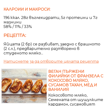
КАЛРОИИ И МАКРОСИ:
196 ккал. 28г въглехидрати, 5г протеини и 7г
мазнини
58% / 11% / 33%
РЕЦЕПТА:
Яйцата (2 бр) се разбиват, заедно с брашното
(2 с.л.), предварително разтворено в
студеното мляко...
Натиснете за да отворите цялата рецепта
ВЕГАН ПЪРЖЕНИ
ФИЛИЙКИ ОТ ФРАНЗЕЛА С
КОКОСОВО МЛЯКО,
СУСАМОВ ТАХАН, МЕД И
ВАНИЛИЯ
Кокосовото мляко,
Семената от шушулките
кардамон, сусамовият