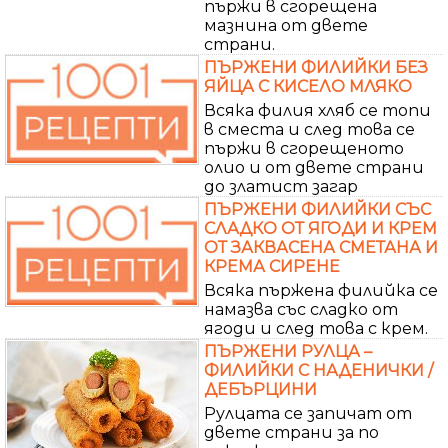
пържи в сгорещена
мазнина от двете
страни.
ПЪРЖЕНИ ФИЛИЙКИ БЕЗ
ЯЙЦА С КИСЕЛО МЛЯКО
Всяка филия хляб се топи
в сместа и след това се
пържи в сгорещеното
олио и от двете страни
до златист загар
ПЪРЖЕНИ ФИЛИЙКИ СЪС
СЛАДКО ОТ ЯГОДИ И КРЕМ
ОТ ЗАКВАСЕНА СМЕТАНА И
КРЕМА СИРЕНЕ
Всяка пържена филийка се
намазва със сладко от
ягоди и след това с крем.
ПЪРЖЕНИ РУЛЦА –
ФИЛИЙКИ С НАДЕНИЧКИ /
ДЕБЪРЦИНИ
Рулцата се запичат от
двете страни за по