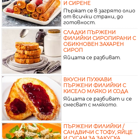
И СИРЕНЕ
Пържат се в загрято олио
от всички страни, до
готовност.
СЛАДКИ ПЪРЖЕНИ
ФИЛИЙКИ СИРОПИРАНИ С
ОБИКНОВЕН ЗАХАРЕН
СИРОП
Яйцата се разбиват.
ВКУСНИ ПУХКАВИ
ПЪРЖЕНИ ФИЛИЙКИ С
КИСЕЛО МЛЯКО И СОДА
Яйцата се разбиват и се
смесват с млякото.
ПЪРЖЕНИ ФИЛИЙКИ /
САНДВИЧИ С ТОФУ, ЯЙЦЕ
И СУСАМ ЗА ЗАКУСКА