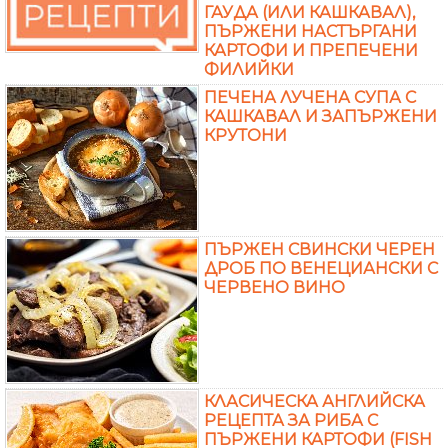
ГАУДА (ИЛИ КАШКАВАЛ),
ПЪРЖЕНИ НАСТЪРГАНИ
КАРТОФИ И ПРЕПЕЧЕНИ
ФИЛИЙКИ
ПЕЧЕНА ЛУЧЕНА СУПА С
КАШКАВАЛ И ЗАПЪРЖЕНИ
КРУТОНИ
ПЪРЖЕН СВИНСКИ ЧЕРЕН
ДРОБ ПО ВЕНЕЦИАНСКИ С
ЧЕРВЕНО ВИНО
КЛАСИЧЕСКА АНГЛИЙСКА
РЕЦЕПТА ЗА РИБА С
ПЪРЖЕНИ КАРТОФИ (FISH