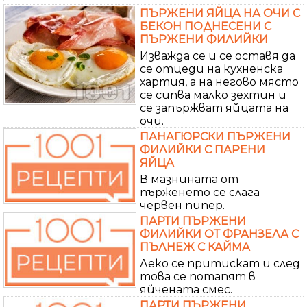
ПЪРЖЕНИ ЯЙЦА НА ОЧИ С
БЕКОН ПОДНЕСЕНИ С
ПЪРЖЕНИ ФИЛИЙКИ
Изважда се и се оставя да
се отцеди на кухненска
хартия, а на негово място
се сипва малко зехтин и
се запържват яйцата на
очи.
ПАНАГЮРСКИ ПЪРЖЕНИ
ФИЛИЙКИ С ПАРЕНИ
ЯЙЦА
В мазнината от
пърженето се слага
червен пипер.
ПАРТИ ПЪРЖЕНИ
ФИЛИЙКИ ОТ ФРАНЗЕЛА С
ПЪЛНЕЖ С КАЙМА
Леко се притискат и след
това се потапят в
яйчената смес.
ПАРТИ ПЪРЖЕНИ