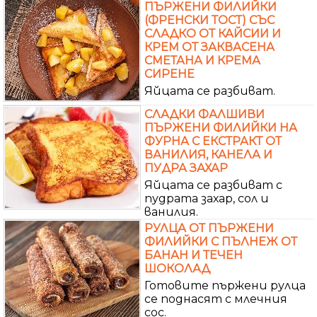
ПЪРЖЕНИ ФИЛИЙКИ
(ФРЕНСКИ ТОСТ) СЪС
СЛАДКО ОТ КАЙСИИ И
КРЕМ ОТ ЗАКВАСЕНА
СМЕТАНА И КРЕМА
СИРЕНЕ
Яйцата се разбиват.
СЛАДКИ ФАЛШИВИ
ПЪРЖЕНИ ФИЛИЙКИ НА
ФУРНА С ЕКСТРАКТ ОТ
ВАНИЛИЯ, КАНЕЛА И
ПУДРА ЗАХАР
Яйцата се разбиват с
пудрата захар, сол и
ванилия.
РУЛЦА ОТ ПЪРЖЕНИ
ФИЛИЙКИ С ПЪЛНЕЖ ОТ
БАНАН И ТЕЧЕН
ШОКОЛАД
Готовите пържени рулца
се поднасят с млечния
сос.