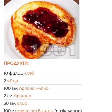
ПРОДУКТИ:
10 филии
хляб
2
яйца
100 мл.
прясно мляко
2 с.л.
брашно
50 мл.
олио
100 г
сладко от вишни
(по желание)