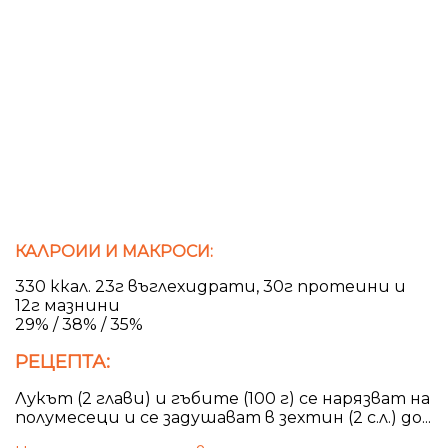
КАЛРОИИ И МАКРОСИ:
330 ккал. 23г въглехидрати, 30г протеини и
12г мазнини
29% / 38% / 35%
РЕЦЕПТА:
Лукът (2 глави) и гъбите (100 г) се нарязват на
полумесеци и се задушават в зехтин (2 с.л.) до...