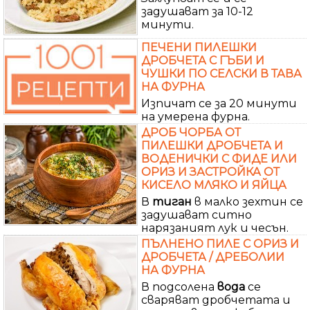
задушават за 10-12
минути.
ПЕЧЕНИ ПИЛЕШКИ
ДРОБЧЕТА С ГЪБИ И
ЧУШКИ ПО СЕЛСКИ В ТАВА
НА ФУРНА
Изпичат се за 20 минути
на умерена фурна.
ДРОБ ЧОРБА ОТ
ПИЛЕШКИ ДРОБЧЕТА И
ВОДЕНИЧКИ С ФИДЕ ИЛИ
ОРИЗ И ЗАСТРОЙКА ОТ
КИСЕЛО МЛЯКО И ЯЙЦА
В
тиган
в малко зехтин се
задушават ситно
нарязаният лук и чесън.
ПЪЛНЕНО ПИЛЕ С ОРИЗ И
ДРОБЧЕТА / ДРЕБОЛИИ
НА ФУРНА
В подсолена
вода
се
сваряват дробчетата и