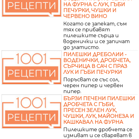
НА ФУРНА С ЛУК, ГЪБИ
ПЕЧУРКИ, ЧУШКИ И
ЧЕРВЕНО ВИНО
Когато се запекат, съм
тях се прибавят
пилешките сърца и
воденички и се запичат
до златисто.
ПИЛЕШКИ ДРЕБОЛИИ -
ВОДЕНИЧКИ, ДРОБЧЕТА,
СЪРЧИЦА В САЧ С ПРАЗ
ЛУК И ГЪБИ ПЕЧУРКИ
Поръсват се със сол,
черен пипер и червен
пипер.
БЪРЗИ ПЕЧЕНИ ПИЛЕШКИ
ДРОБЧЕТА С ГЪБИ,
ПРЕСЕН ЗЕЛЕН ЛУК,
ЧУШКИ, ЛУК, МАЙОНЕЗА И
КАШКАВАЛ НА ФУРНА
Пилешките дробчета се
измиват и се сваряват в