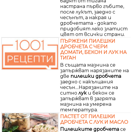
вадят от тигана
настрана първо гъбите,
после лукът, заедно с
чесънът, а накрая и
дробчетата - докато
придобият леко златист
цвят от всички страни.
ПЪРЖЕНИ ПИЛЕШКИ
ДРОБЧЕТА С ЧЕРИ
ДОМАТИ, БЕКОН И ЛУК НА
ТИГАН
В същата мазнина се
запържват нарязаните на
две
пилешки
дробчета
заедно с накълцания
чесън....Нарязаните на
ситно
лук
и бекон се
запържват в загрята
мазнина на умерена
температура.
ПАСТЕТ ОТ ПИЛЕШКИ
ДРОБЧЕТА С ЛУК И МАСЛО
Пилешките
дробчета
се