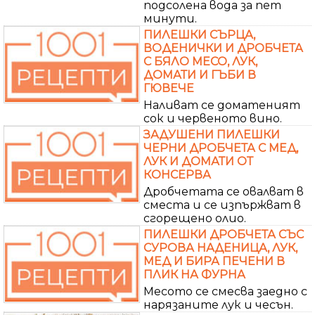
подсолена вода за пет
минути.
ПИЛЕШКИ СЪРЦА,
ВОДЕНИЧКИ И ДРОБЧЕТА
С БЯЛО МЕСО, ЛУК,
ДОМАТИ И ГЪБИ В
ГЮВЕЧЕ
Наливат се доматеният
сок и червеното вино.
ЗАДУШЕНИ ПИЛЕШКИ
ЧЕРНИ ДРОБЧЕТА С МЕД,
ЛУК И ДОМАТИ ОТ
КОНСЕРВА
Дробчетата се овалват в
сместа и се изпържват в
сгорещено олио.
ПИЛЕШКИ ДРОБЧЕТА СЪС
СУРОВА НАДЕНИЦА, ЛУК,
МЕД И БИРА ПЕЧЕНИ В
ПЛИК НА ФУРНА
Месото се смесва заедно с
нарязаните лук и чесън.