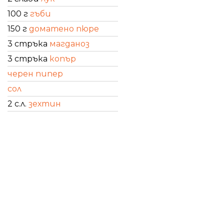
100 г
гъби
150 г
доматено пюре
3 стръка
магданоз
3 стръка
копър
черен пипер
сол
2 с.л.
зехтин