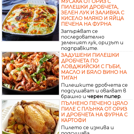
МУСАКА ОТ ОРИЗ С
ПИЛЕШКИ ДРОБЧЕТА,
ЗЕЛЕН ЛУК И ЗАЛИВКА С
КИСЕЛО МЛЯКО И ЯЙЦА
ПЕЧЕНА НА ФУРНА
Запържват се
последователно
зеленият лук, оризът и
подправките.
ЗАДУШЕНИ ПИЛЕШКИ
ДРОБЧЕТА ПО
ЛОВДЖИЙСКИ С ГЪБИ,
МАСЛО И БЯЛО ВИНО НА
ТИГАН
Пилешките дробчета се
подсушават и овалват в
брашно и
черен
пипер
.
ПЪЛНЕНО ПЕЧЕНО ЦЯЛО
ПИЛЕ С ПЛЪНКА ОТ ОРИЗ
И ДРОБЧЕТА НА ФУРНА С
КАРТОФИ
Пилето се измива и
подсушава.