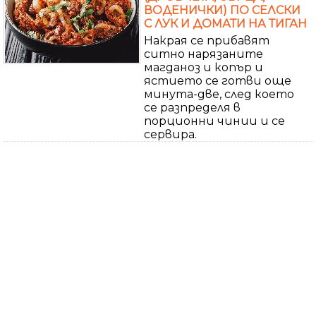
ВОДЕНИЧКИ) ПО СЕЛСКИ
С ЛУК И ДОМАТИ НА ТИГАН
Накрая се прибавят
ситно нарязаните
магданоз и копър и
ястието се готви още
минута-две, след което
се разпределя в
порционни чинии и се
сервира.