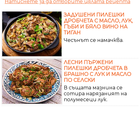
Натиснете за да отворите цялата рецепта
ЗАДУШЕНИ ПИЛЕШКИ
ДРОБЧЕТА С МАСЛО, ЛУК,
ГЪБИ И БЯЛО ВИНО НА
ТИГАН
Чесънът се намачква.
ЛЕСНИ ПЪРЖЕНИ
ПИЛЕШКИ ДРОБЧЕТА В
БРАШНО С ЛУК И МАСЛО
ПО СЕЛСКИ
В същата мазнина се
сотира нарязаният на
полумесеци лук.