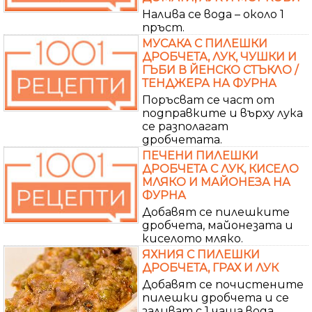
Налива се вода – около 1
пръст.
МУСАКА С ПИЛЕШКИ
ДРОБЧЕТА, ЛУК, ЧУШКИ И
ГЪБИ В ЙЕНСКО СТЪКЛО /
ТЕНДЖЕРА НА ФУРНА
Поръсват се част от
подправките и върху лука
се разполагат
дробчетата.
ПЕЧЕНИ ПИЛЕШКИ
ДРОБЧЕТА С ЛУК, КИСЕЛО
МЛЯКО И МАЙОНЕЗА НА
ФУРНА
Добавят се пилешките
дробчета, майонезата и
киселото мляко.
ЯХНИЯ С ПИЛЕШКИ
ДРОБЧЕТА, ГРАХ И ЛУК
Добавят се почистените
пилешки дробчета и се
заливат с 1 чаша вода.