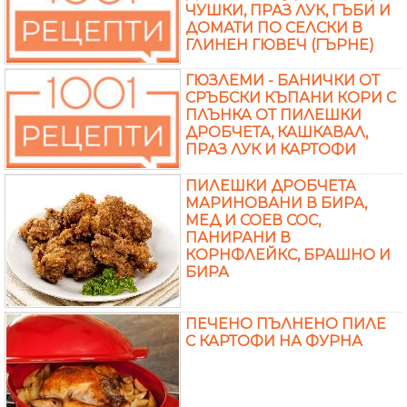
ЧУШКИ, ПРАЗ ЛУК, ГЪБИ И
ДОМАТИ ПО СЕЛСКИ В
ГЛИНЕН ГЮВЕЧ (ГЪРНЕ)
ГЮЗЛЕМИ - БАНИЧКИ ОТ
СРЪБСКИ КЪПАНИ КОРИ С
ПЛЪНКА ОТ ПИЛЕШКИ
ДРОБЧЕТА, КАШКАВАЛ,
ПРАЗ ЛУК И КАРТОФИ
ПИЛЕШКИ ДРОБЧЕТА
МАРИНОВАНИ В БИРА,
МЕД И СОЕВ СОС,
ПАНИРАНИ В
КОРНФЛЕЙКС, БРАШНО И
БИРА
ПЕЧЕНО ПЪЛНЕНО ПИЛЕ
С КАРТОФИ НА ФУРНА