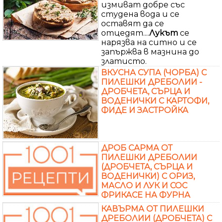
измиват добре със
студена вода и се
оставят да се
отцедят....
Лукът
се
нарязва на ситно и се
запържва в мазнина до
златисто.
ВКУСНА СУПА (ЧОРБА) С
ПИЛЕШКИ ДРЕБОЛИИ -
ДРОБЧЕТА, СЪРЦА И
ВОДЕНИЧКИ С КАРТОФИ,
ФИДЕ И ЗАСТРОЙКА
ДРОБ САРМА ОТ
ПИЛЕШКИ ДРЕБОЛИИ
(ДРОБЧЕТА, СЪРЦА И
ВОДЕНИЧКИ) С ОРИЗ,
МАСЛО И ЛУК И СОС
ФРИКАСЕ НА ФУРНА
КАВЪРМА ОТ ПИЛЕШКИ
ДРЕБОЛИИ (ДРОБЧЕТА) С