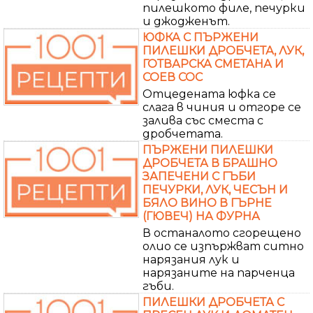
пилешкото филе, печурки
и джодженът.
ЮФКА С ПЪРЖЕНИ
ПИЛЕШКИ ДРОБЧЕТА, ЛУК,
ГОТВАРСКА СМЕТАНА И
СОЕВ СОС
Отцедената юфка се
слага в чиния и отгоре се
залива със сместа с
дробчетата.
ПЪРЖЕНИ ПИЛЕШКИ
ДРОБЧЕТА В БРАШНО
ЗАПЕЧЕНИ С ГЪБИ
ПЕЧУРКИ, ЛУК, ЧЕСЪН И
БЯЛО ВИНО В ГЪРНЕ
(ГЮВЕЧ) НА ФУРНА
В останалото сгорещено
олио се изпържват ситно
нарязания лук и
нарязаните на парченца
гъби.
ПИЛЕШКИ ДРОБЧЕТА С