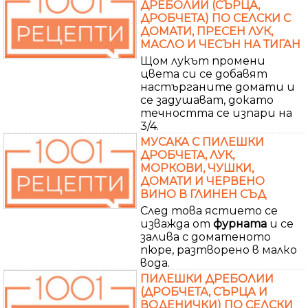
ДРЕБОЛИИ (СЪРЦА,
ДРОБЧЕТА) ПО СЕЛСКИ С
ДОМАТИ, ПРЕСЕН ЛУК,
МАСЛО И ЧЕСЪН НА ТИГАН
Щом лукът промени
цвета си се добавят
настърганите домати и
се задушават, докато
течността се изпари на
3/4.
МУСАКА С ПИЛЕШКИ
ДРОБЧЕТА, ЛУК,
МОРКОВИ, ЧУШКИ,
ДОМАТИ И ЧЕРВЕНО
ВИНО В ГЛИНЕН СЪД
След това ястието се
изважда от
фурната
и се
залива с доматеното
пюре, разтворено в малко
вода.
ПИЛЕШКИ ДРЕБОЛИИ
(ДРОБЧЕТА, СЪРЦА И
ВОДЕНИЧКИ) ПО СЕЛСКИ