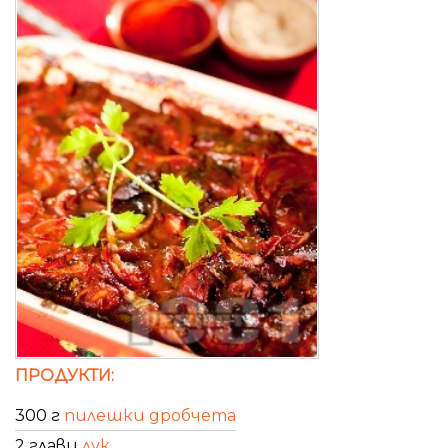
ПРОДУКТИ:
300 г
пилешки дробчета
2 глави
лук