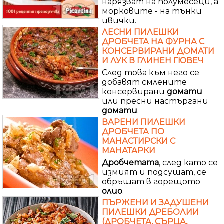
нарязват на полумесеци, а
морковите - на тънки
ивички.
ЛЕСНИ ПИЛЕШКИ
ДРОБЧЕТА НА ФУРНА С
КОНСЕРВИРАНИ ДОМАТИ
И ЛУК В ГЛИНЕН ГЮВЕЧ
След това към него се
добавят смлените
консервирани
домати
или пресни настъргани
домати
.
ВАРЕНИ ПИЛЕШКИ
ДРОБЧЕТА ПО
МАНАСТИРСКИ С
МАНАТАРКИ
Дробчетата
, след като се
измият и подсушат, се
обръщат в горещото
олио
.
ПЪРЖЕНИ И ЗАДУШЕНИ
ПИЛЕШКИ ДРЕБОЛИИ
(ДРОБЧЕТА, СЪРЦА,