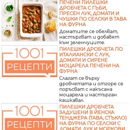
ПЕЧЕНИ ПИЛЕШКИ
ДРОБЧЕТА С ГЪБИ,
ПРЕСЕН ЛУК, ДОМАТИ И
ЧУШКИ ПО СЕЛСКИ В ТАВА
НА ФУРНА
Доматите се обелват,
настъргват и добавят
към зеленчуците.
ПИЛЕШКИ ДРОБЧЕТА ПО
ИТАЛИАНСКИ С ЛУК,
ДОМАТИ И СИРЕНЕ
МОЦАРЕЛА ПЕЧЕНИ НА
ФУРНА
Слагат се върху
дробчетата и отгоре се
поръсват с накъсана
моцарела и настърган
кашкавал.
ПИЛЕШКИ ДРОБЧЕТА
ЗАДУШЕНИ В ЙЕНСКА
ТЕНДЖЕРА (ТАВА, СТЪКЛО)
НА ФУРНА ПО СЕЛСКИ С
ДОМАТИ, ЛУК И МОРКОВИ