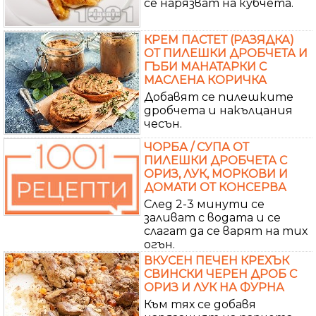
се нарязват на кубчета.
КРЕМ ПАСТЕТ (РАЗЯДКА)
ОТ ПИЛЕШКИ ДРОБЧЕТА И
ГЪБИ МАНАТАРКИ С
МАСЛЕНА КОРИЧКА
Добавят се пилешките
дробчета и накълцания
чесън.
ЧОРБА / СУПА ОТ
ПИЛЕШКИ ДРОБЧЕТА С
ОРИЗ, ЛУК, МОРКОВИ И
ДОМАТИ ОТ КОНСЕРВА
След 2-3 минути се
заливат с водата и се
слагат да се варят на тих
огън.
ВКУСЕН ПЕЧЕН КРЕХЪК
СВИНСКИ ЧЕРЕН ДРОБ С
ОРИЗ И ЛУК НА ФУРНА
Към тях се добавя