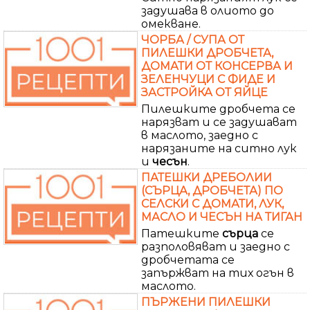
задушава в олиото до
омекване.
ЧОРБА / СУПА ОТ
ПИЛЕШКИ ДРОБЧЕТА,
ДОМАТИ ОТ КОНСЕРВА И
ЗЕЛЕНЧУЦИ С ФИДЕ И
ЗАСТРОЙКА ОТ ЯЙЦЕ
Пилешките дробчета се
нарязват и се задушават
в маслото, заедно с
нарязаните на ситно лук
и
чесън
.
ПАТЕШКИ ДРЕБОЛИИ
(СЪРЦА, ДРОБЧЕТА) ПО
СЕЛСКИ С ДОМАТИ, ЛУК,
МАСЛО И ЧЕСЪН НА ТИГАН
Патешките
сърца
се
разполовяват и заедно с
дробчетата се
запържват на тих огън в
маслото.
ПЪРЖЕНИ ПИЛЕШКИ