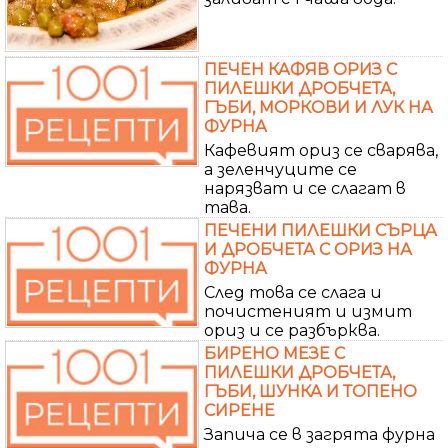
ПЕЧЕН КАФЯВ ОРИЗ С
ПИЛЕШКИ ДРОБЧЕТА,
ГЪБИ, МОРКОВИ И ЛУК НА
ФУРНА
Кафевият ориз се сварява,
а зеленчуците се
нарязват и се слагат в
тава.
ПЕЧЕНИ ПИЛЕШКИ СЪРЦА
И ДРОБЧЕТА С ОРИЗ НА
ФУРНА
След това се слага и
почистеният и измит
ориз и се разбърква.
БИРЕНО МЕЗЕ С
ПИЛЕШКИ ДРОБЧЕТА,
ГЪБИ, ШУНКА И ТОПЕНО
СИРЕНЕ
Запича се в загрята фурна