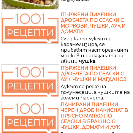
ПЪРЖЕНИ ПИЛЕШКИ
ДРОБЧЕТА ПО СЕЛСКИ С
МОРКОВИ, ЧУШКИ, ЛУК И
ДОМАТИ
След като лукът се
карамелизира, се
прибавят настърганият
морков и нарязаната на
ивици
чушка
.
ПЪРЖЕНИ ПИЛЕШКИ
ДРОБЧЕТА ПО СЕЛСКИ С
ЛУК, ЧУШКИ И МАГДАНОЗ
Лукът се реже на
полумесеци, а чушките на
големи парчета.
ПАНИРАНИ ПИЛЕШКИ
ЧЕРЕН ДРОБ НАКИСНАТ В
ПРЯСНО МЛЯКО ПО
СЕЛСКИ В БРАШНО С
ЧУШКИ, ДОМАТИ И ЛУК