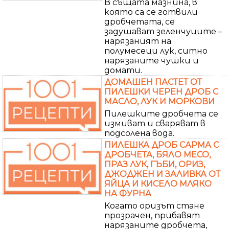
В същата мазнина, в
която са се готвили
дробчетата, се
задушават зеленчуците –
нарязаният на
полумесеци лук, ситно
нарязаните чушки и
домати.
ДОМАШЕН ПАСТЕТ ОТ
ПИЛЕШКИ ЧЕРЕН ДРОБ С
МАСЛО, ЛУК И МОРКОВИ
Пилешките дробчета се
измиват и сваряват в
подсолена вода.
ПИЛЕШКА ДРОБ САРМА С
ДРОБЧЕТА, БЯЛО МЕСО,
ПРАЗ ЛУК, ГЪБИ, ОРИЗ,
ДЖОДЖЕН И ЗАЛИВКА ОТ
ЯЙЦА И КИСЕЛО МЛЯКО
НА ФУРНА
Когато оризът стане
прозрачен, прибавят
нарязаните дробчета,