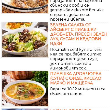
нарязаният на парчета
свински дроб и се
запържва леко от всички
страни, докато си
промени цвета.
ЗЕЛЕНА САЛАТА ОТ
АЙСБЕРГ С ПИЛЕШКИ
ДРОБЧЕТА, ПРЕСЕН ЗЕЛЕН
ЛУК, СУСАМ И КЕДРОВИ
ЯДКИ
Поставя се в купа и към
нея се прибавят ситно
нарязаният зелен лук,
зехтинът, солта и
лимоновият сок.
ПИЛЕШКА ДРОБ ЧОРБА
(СУПА) С ФИДЕ, КИСЕЛО
МЛЯКО И МАЩЕРКА
Вари се 10-12 минути и се
сваля от огъня.