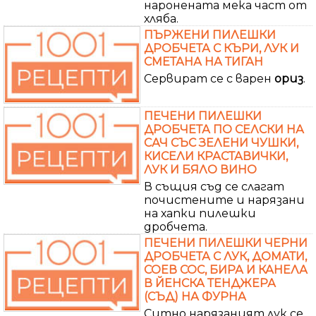
наронената мека част от
хляба.
ПЪРЖЕНИ ПИЛЕШКИ
ДРОБЧЕТА С КЪРИ, ЛУК И
СМЕТАНА НА ТИГАН
Сервират се с варен
ориз
.
ПЕЧЕНИ ПИЛЕШКИ
ДРОБЧЕТА ПО СЕЛСКИ НА
САЧ СЪС ЗЕЛЕНИ ЧУШКИ,
КИСЕЛИ КРАСТАВИЧКИ,
ЛУК И БЯЛО ВИНО
В същия съд се слагат
почистените и нарязани
на хапки пилешки
дробчета.
ПЕЧЕНИ ПИЛЕШКИ ЧЕРНИ
ДРОБЧЕТА С ЛУК, ДОМАТИ,
СОЕВ СОС, БИРА И КАНЕЛА
В ЙЕНСКА ТЕНДЖЕРА
(СЪД) НА ФУРНА
Ситно нарязаният лук се