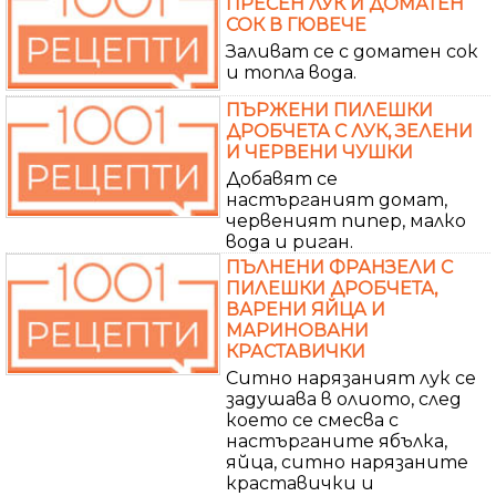
ПРЕСЕН ЛУК И ДОМАТЕН
СОК В ГЮВЕЧЕ
Заливат се с доматен сок
и топла вода.
ПЪРЖЕНИ ПИЛЕШКИ
ДРОБЧЕТА С ЛУК, ЗЕЛЕНИ
И ЧЕРВЕНИ ЧУШКИ
Добавят се
настърганият домат,
червеният пипер, малко
вода и риган.
ПЪЛНЕНИ ФРАНЗЕЛИ С
ПИЛЕШКИ ДРОБЧЕТА,
ВАРЕНИ ЯЙЦА И
МАРИНОВАНИ
КРАСТАВИЧКИ
Ситно нарязаният лук се
задушава в олиото, след
което се смесва с
настърганите ябълка,
яйца, ситно нарязаните
краставички и